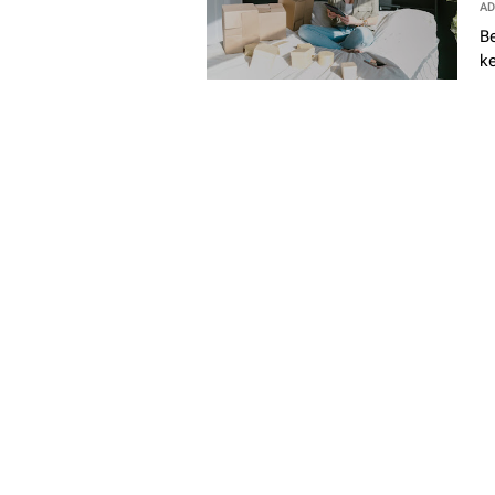
AD
Be
k