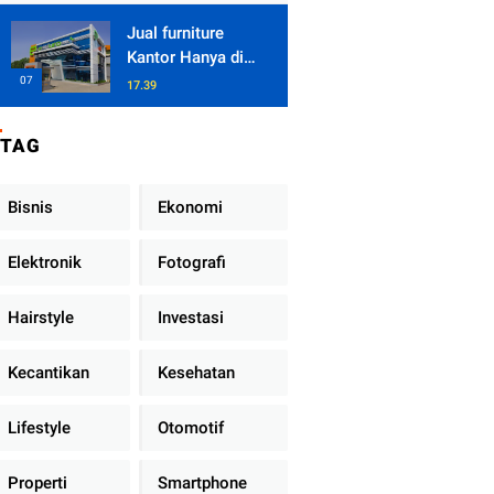
Jual furniture
Kantor Hanya di
Enduro Juaranya
17.39
TAG
Bisnis
Ekonomi
Elektronik
Fotografi
Hairstyle
Investasi
Kecantikan
Kesehatan
Lifestyle
Otomotif
Properti
Smartphone