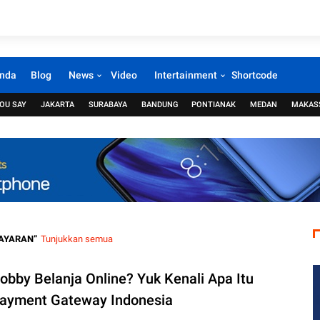
nda
Blog
News
Video
Intertainment
Shortcode
OU SAY
JAKARTA
SURABAYA
BANDUNG
PONTIANAK
MEDAN
MAKAS
AYARAN
Tunjukkan semua
obby Belanja Online? Yuk Kenali Apa Itu
ayment Gateway Indonesia