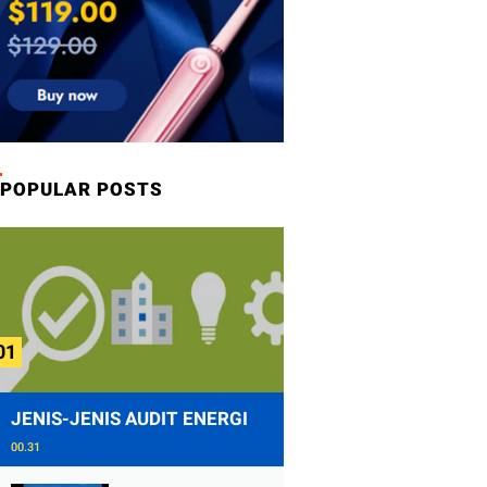
POPULAR POSTS
JENIS-JENIS AUDIT ENERGI
00.31