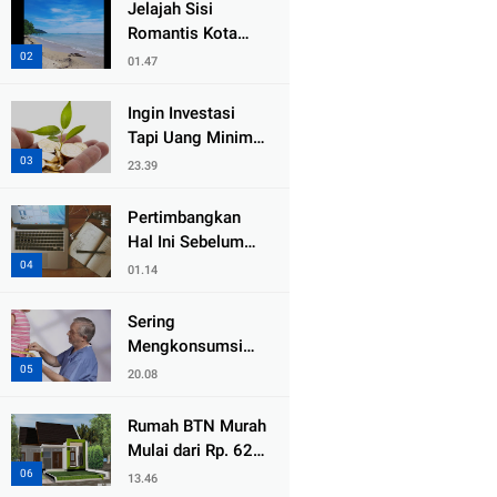
Jelajah Sisi
Romantis Kota
Padang Bareng
01.47
Pasangan di 5
Destinasi Ini
Ingin Investasi
Tapi Uang Minim?
Ini Caranya yang
23.39
Bisa Diterapkan!
Pertimbangkan
Hal Ini Sebelum
Memulai
01.14
Blogging!
Sering
Mengkonsumsi
Gula Lebih dari 4
20.08
Sendok Sehari,
Awas Diabetes
Rumah BTN Murah
Mengintai
Mulai dari Rp. 62,5
juta
13.46