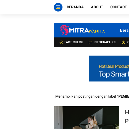
BERANDA
ABOUT
CONTACT
Bera
FACT CHECK
INTOGRAPHICS
Y
Menampilkan postingan dengan label
PEMB
H
P