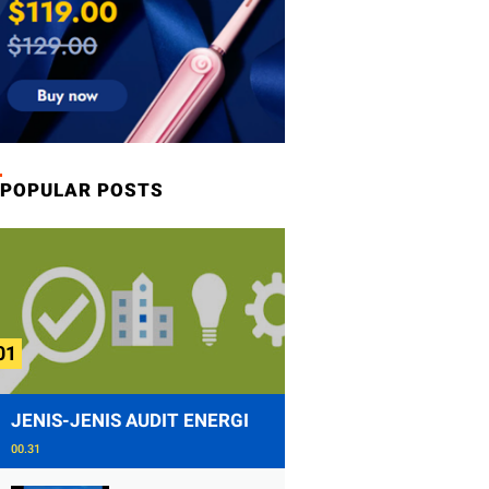
POPULAR POSTS
JENIS-JENIS AUDIT ENERGI
00.31