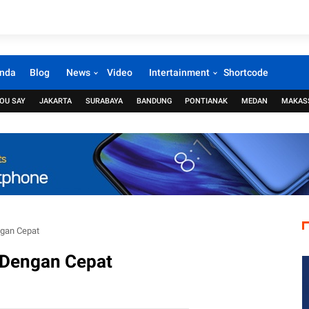
nda
Blog
News
Video
Intertainment
Shortcode
OU SAY
JAKARTA
SURABAYA
BANDUNG
PONTIANAK
MEDAN
MAKAS
gan Cepat
Dengan Cepat