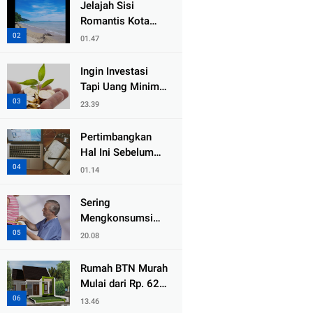
Jelajah Sisi
Romantis Kota
Padang Bareng
01.47
Pasangan di 5
Destinasi Ini
Ingin Investasi
Tapi Uang Minim?
Ini Caranya yang
23.39
Bisa Diterapkan!
Pertimbangkan
Hal Ini Sebelum
Memulai
01.14
Blogging!
Sering
Mengkonsumsi
Gula Lebih dari 4
20.08
Sendok Sehari,
Awas Diabetes
Rumah BTN Murah
Mengintai
Mulai dari Rp. 62,5
juta
13.46