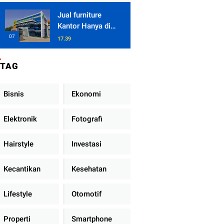
Jual furniture
Kantor Hanya di
Enduro Juaranya
17.39
TAG
Bisnis
Ekonomi
Elektronik
Fotografi
Hairstyle
Investasi
Kecantikan
Kesehatan
Lifestyle
Otomotif
Properti
Smartphone