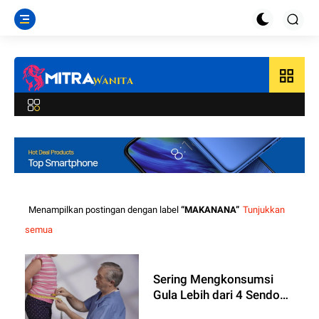
grid_view
Menampilkan postingan dengan label
MAKANANA
Tunjukkan
semua
Sering Mengkonsumsi
Gula Lebih dari 4 Sendok
Sehari, Awas Diabetes