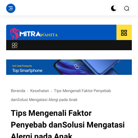
grid_view
Beranda
Kesehatan
Tips Mengenali Faktor Penyebab
danSolusi Mengatasi Alergi pada Anak
Tips Mengenali Faktor
Penyebab danSolusi Mengatasi
Alergi pada Anak