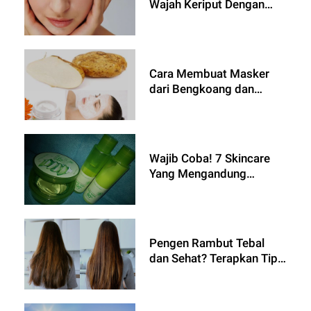
Wajah Keriput Dengan
Alami
Cara Membuat Masker
dari Bengkoang dan
Manfaatnya
Wajib Coba! 7 Skincare
Yang Mengandung
Aloevera
Pengen Rambut Tebal
dan Sehat? Terapkan Tips
Ini Untuk Menjauhkan
Rambutmu Dari
Kerontokan