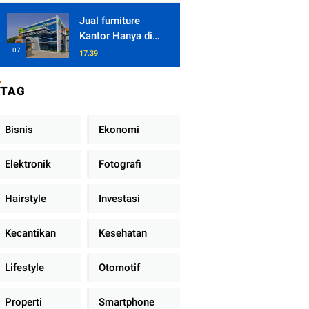
Jual furniture
Kantor Hanya di
Enduro Juaranya
17.39
TAG
Bisnis
Ekonomi
Elektronik
Fotografi
Hairstyle
Investasi
Kecantikan
Kesehatan
Lifestyle
Otomotif
Properti
Smartphone