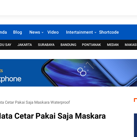
nda
Blog
News
Video
Intertainment
Shortcode
OU SAY
JAKARTA
SURABAYA
BANDUNG
PONTIANAK
MEDAN
MAKAS
ta Cetar Pakai Saja Maskara Waterproof
ata Cetar Pakai Saja Maskara